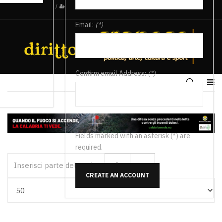
/
Email:
(*)
Confirm email Address:
(*)
Fields marked with an asterisk (*) are
required.
Inserisci parte del titolo
CREATE AN ACCOUNT
Visualizza #