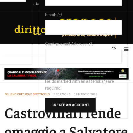
/
Email:
(*)
Confirm email Address:
(*)
Fields marked with an asterisk (*) are
required.
POLLINO CULTURA E SPETTACOLO
REDAZIONE
19 MAGGIO 2026
CREATE AN ACCOUNT
Castrovillari rende
omaggio a Salvatore