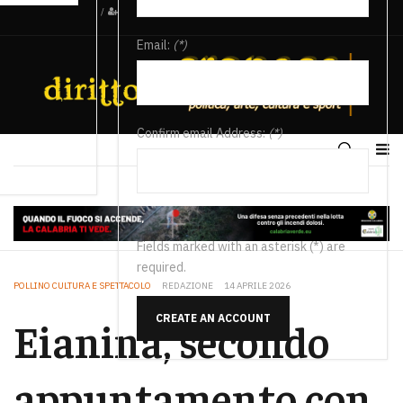
/
Email:
(*)
Confirm email Address:
(*)
Fields marked with an asterisk (*) are
required.
POLLINO CULTURA E SPETTACOLO
REDAZIONE
14 APRILE 2026
CREATE AN ACCOUNT
Eianina, secondo
appuntamento con