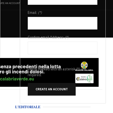
ATE AN ACCOUNT
Email:
(*)
Confirm email Address:
(*)
Fields marked with an asterisk (*) are
required.
CREATE AN ACCOUNT
L'EDITORIALE