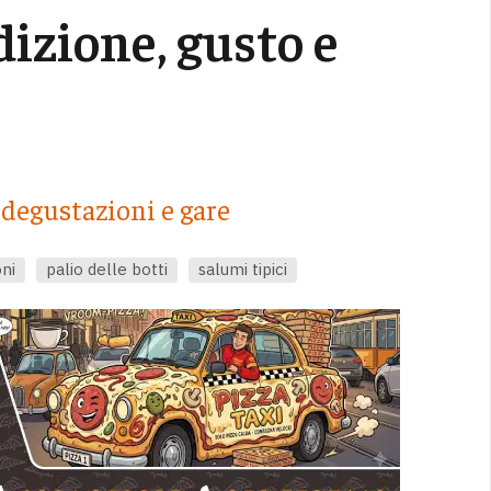
izione, gusto e
degustazioni e gare
oni
palio delle botti
salumi tipici