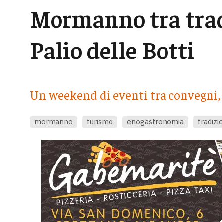
Mormanno tra trad
Palio delle Botti
Un weekend di eventi tra convegni, 
mormanno
turismo
enogastronomia
tradizi