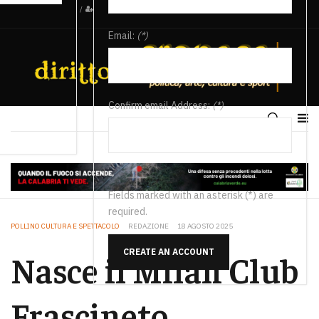
/
Email:
(*)
Confirm email Address:
(*)
Fields marked with an asterisk (*) are
required.
POLLINO CULTURA E SPETTACOLO
REDAZIONE
18 AGOSTO 2025
CREATE AN ACCOUNT
Nasce il Milan Club
Frascineto