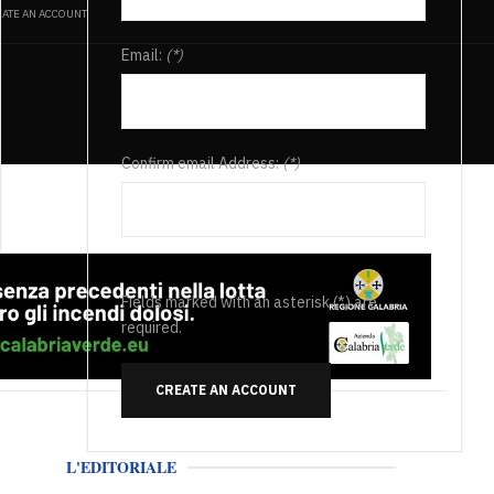
ATE AN ACCOUNT
Email:
(*)
Confirm email Address:
(*)
Fields marked with an asterisk (*) are
required.
CREATE AN ACCOUNT
L'EDITORIALE