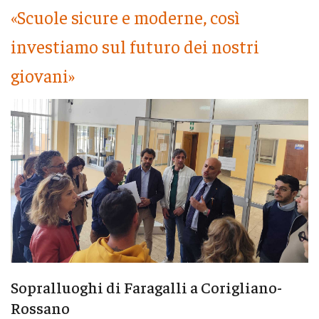
«Scuole sicure e moderne, così
investiamo sul futuro dei nostri
giovani»
Sopralluoghi di Faragalli a Corigliano-
Rossano