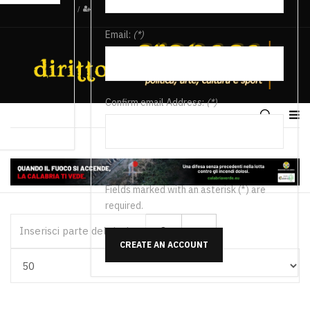
/
Email:
(*)
Confirm email Address:
(*)
Fields marked with an asterisk (*) are
required.
Inserisci parte del titolo
CREATE AN ACCOUNT
Visualizza #