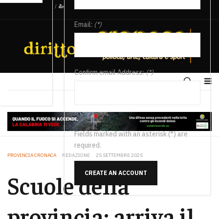
/
Email:
(*)
Confirm email Address:
(*)
Fields marked with an asterisk (*) are
required.
PROVINCIA CRONACA
REDAZIONE
25 SETTEMBRE 2025
CREATE AN ACCOUNT
Scuole della
provincia: arriva il