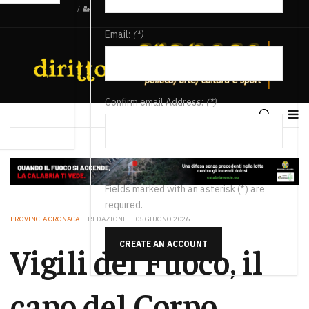
/
Email:
(*)
Confirm email Address:
(*)
Fields marked with an asterisk (*) are
required.
PROVINCIA CRONACA
REDAZIONE
05 GIUGNO 2026
CREATE AN ACCOUNT
Vigili del Fuoco, il
capo del Corpo