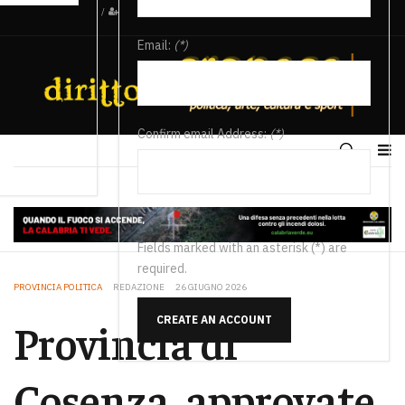
/
Email:
(*)
Confirm email Address:
(*)
Fields marked with an asterisk (*) are
required.
PROVINCIA POLITICA
REDAZIONE
26 GIUGNO 2026
CREATE AN ACCOUNT
Provincia di
Cosenza, approvate