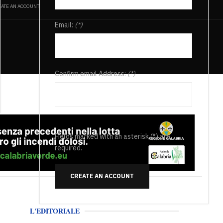
ATE AN ACCOUNT
Email:
(*)
Confirm email Address:
(*)
Fields marked with an asterisk (*) are
required.
CREATE AN ACCOUNT
L'EDITORIALE