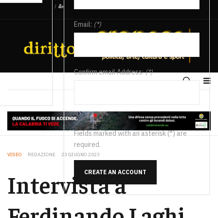
/
Email:
(*)
Confirm email Address:
(*)
Fields marked with an asterisk (*) are
required.
VIDEO
REDAZIONE
23 GIUGNO 2023
CREATE AN ACCOUNT
Intervista a
Ferdinando Laghi