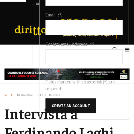
/
Email:
(*)
Confirm email Address:
(*)
Fields marked with an asterisk (*) are
required.
VIDEO
REDAZIONE
21 LUGLIO 2023
CREATE AN ACCOUNT
Intervista a
Ferdinando Laghi