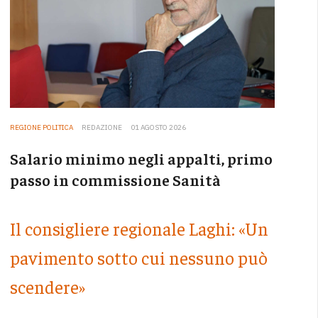
REGIONE POLITICA
REDAZIONE
01 AGOSTO 2026
Salario minimo negli appalti, primo
passo in commissione Sanità
Il consigliere regionale Laghi: «Un
pavimento sotto cui nessuno può
scendere»