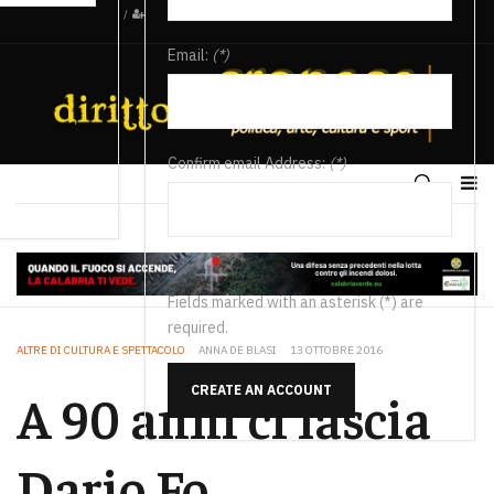
/
Email:
(*)
Confirm email Address:
(*)
Fields marked with an asterisk (*) are
required.
ALTRE DI CULTURA E SPETTACOLO
ANNA DE BLASI
13 OTTOBRE 2016
CREATE AN ACCOUNT
A 90 anni ci lascia
Dario Fo