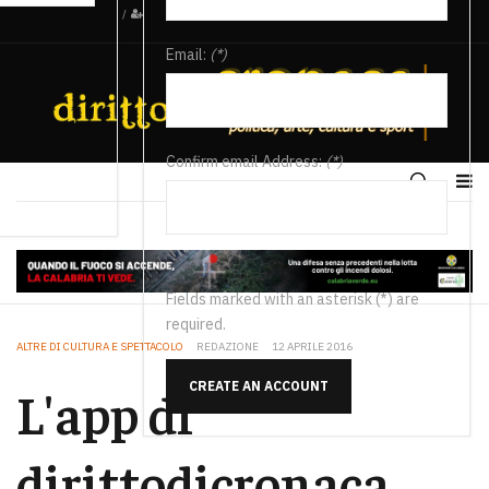
/
Email:
(*)
Confirm email Address:
(*)
Fields marked with an asterisk (*) are
required.
ALTRE DI CULTURA E SPETTACOLO
REDAZIONE
12 APRILE 2016
CREATE AN ACCOUNT
L'app di
dirittodicronaca