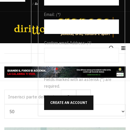
/
Email:
(*)
Confirm email Address:
(*)
Fields marked with an asterisk (*) are
required.
Inserisci parte del titolo
CREATE AN ACCOUNT
Visualizza #