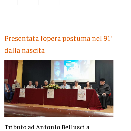
Presentata l’opera postuma nel 91°
dalla nascita
Tributo ad Antonio Bellusci a