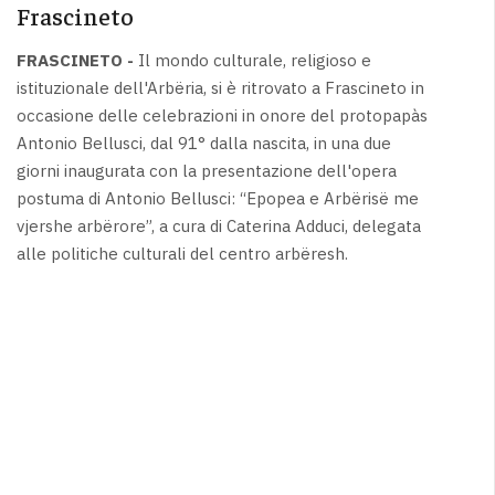
Frascineto
FRASCINETO -
Il mondo culturale, religioso e
istituzionale dell'Arbëria, si è ritrovato a Frascineto in
occasione delle celebrazioni in onore del protopapàs
Antonio Bellusci, dal 91° dalla nascita, in una due
giorni inaugurata con la presentazione dell'opera
postuma di Antonio Bellusci: “Epopea e Arbërisë me
vjershe arbërore”, a cura di Caterina Adduci, delegata
alle politiche culturali del centro arbëresh.