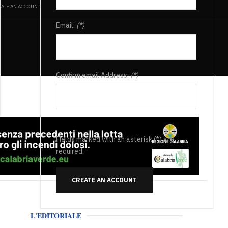
ATE AN ACCOUNT
Email:
(*)
Confirm email Address:
(*)
Fields marked with an asterisk (*) are
required.
CREATE AN ACCOUNT
L'EDITORIALE