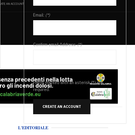
ATE AN ACCOUNT
Email:
(*)
Confirm email Address:
(*)
Fields marked with an asterisk (*) are
required.
CREATE AN ACCOUNT
L'EDITORIALE