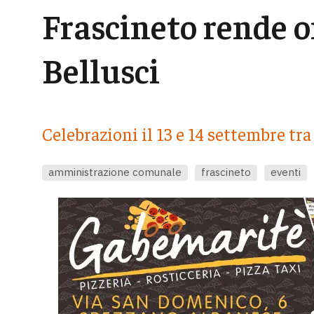
Frascineto rende 
Bellusci
Celebrazioni il 13 e 14 settembre tr
amministrazione comunale
frascineto
eventi