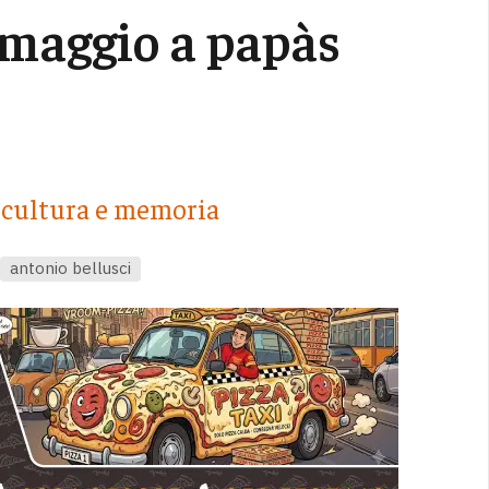
omaggio a papàs
a cultura e memoria
antonio bellusci