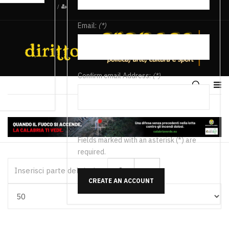
/
Email:
(*)
Confirm email Address:
(*)
Fields marked with an asterisk (*) are
required.
Inserisci parte del titolo
CREATE AN ACCOUNT
Visualizza #