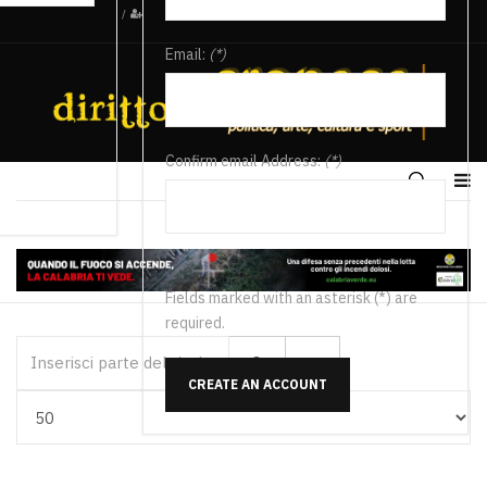
/
Email:
(*)
Confirm email Address:
(*)
Fields marked with an asterisk (*) are
required.
Inserisci parte del titolo
CREATE AN ACCOUNT
Visualizza #