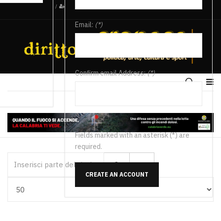
/
Email:
(*)
Confirm email Address:
(*)
Fields marked with an asterisk (*) are
required.
Inserisci parte del titolo
CREATE AN ACCOUNT
Visualizza #