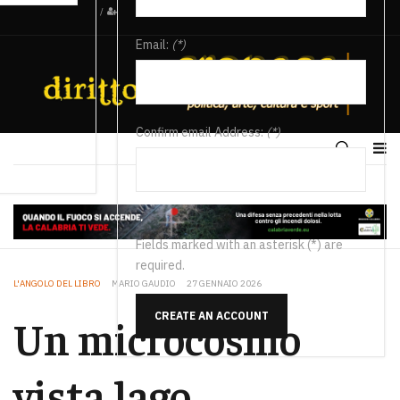
/
Email:
(*)
Confirm email Address:
(*)
Fields marked with an asterisk (*) are
required.
L'ANGOLO DEL LIBRO
MARIO GAUDIO
27 GENNAIO 2026
CREATE AN ACCOUNT
Un microcosmo
vista lago