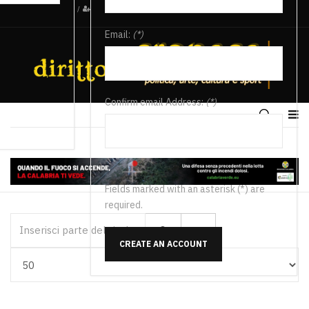
/
Email:
(*)
Confirm email Address:
(*)
Fields marked with an asterisk (*) are
required.
Inserisci parte del titolo
CREATE AN ACCOUNT
Visualizza #