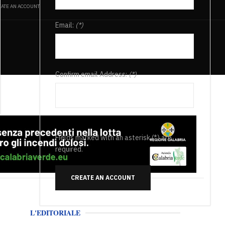
ATE AN ACCOUNT
Email:
(*)
Confirm email Address:
(*)
Fields marked with an asterisk (*) are
required.
CREATE AN ACCOUNT
L'EDITORIALE