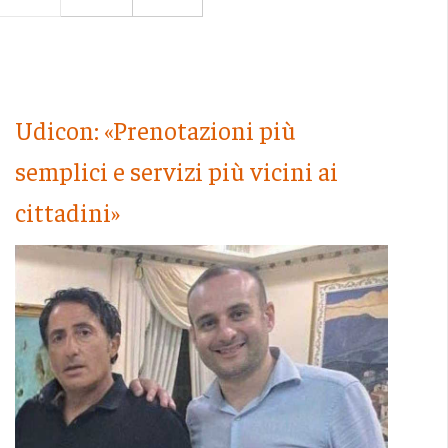
Udicon: «Prenotazioni più
semplici e servizi più vicini ai
cittadini»