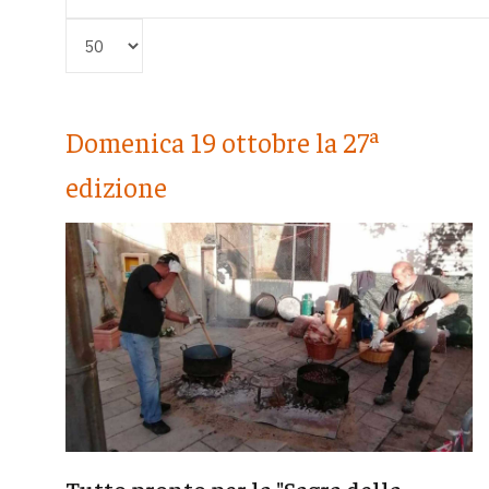
Visualizza #
Domenica 19 ottobre la 27ª
edizione
Tutto pronto per la "Sagra della