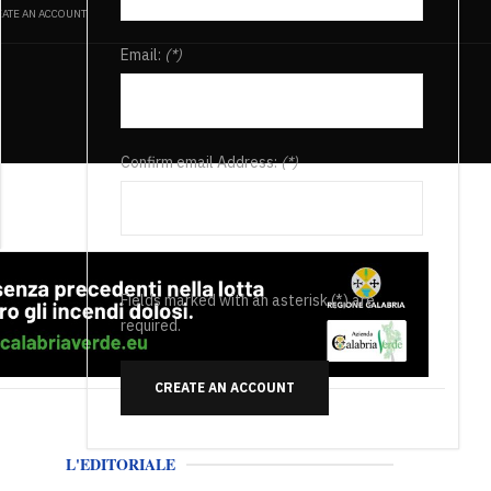
ATE AN ACCOUNT
Email:
(*)
Confirm email Address:
(*)
Fields marked with an asterisk (*) are
required.
CREATE AN ACCOUNT
L'EDITORIALE