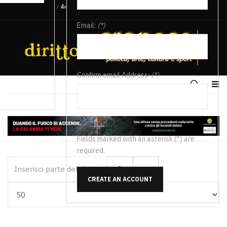
/
Email:
(*)
Confirm email Address:
(*)
Fields marked with an asterisk (*) are
required.
Inserisci parte del titolo
CREATE AN ACCOUNT
Visualizza #