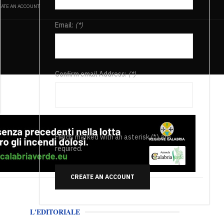
ATE AN ACCOUNT
Email:
(*)
Confirm email Address:
(*)
Fields marked with an asterisk (*) are
required.
CREATE AN ACCOUNT
L'EDITORIALE