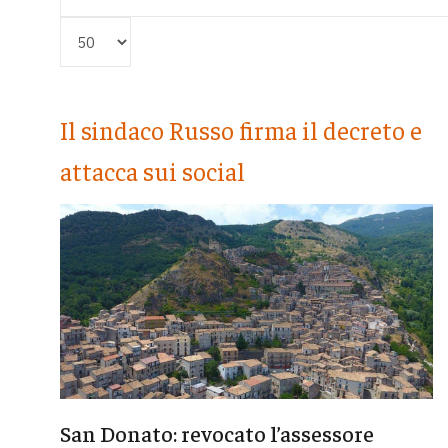
Visualizza #
Il sindaco Russo firma il decreto e
attacca sui social
San Donato: revocato l’assessore