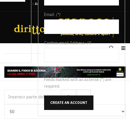
/
Email:
(*)
Confirm email Address:
(*)
Fields marked with an asterisk (*) are
required.
Inserisci parte del titolo
CREATE AN ACCOUNT
Visualizza #