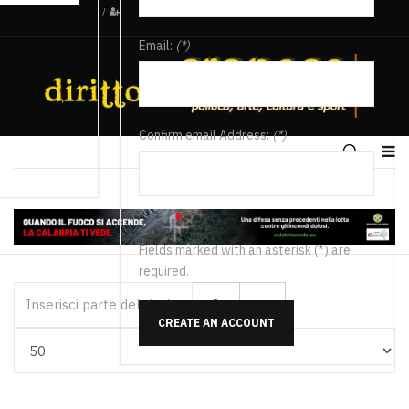
/
Email:
(*)
Confirm email Address:
(*)
Fields marked with an asterisk (*) are
required.
Inserisci parte del titolo
CREATE AN ACCOUNT
Visualizza #