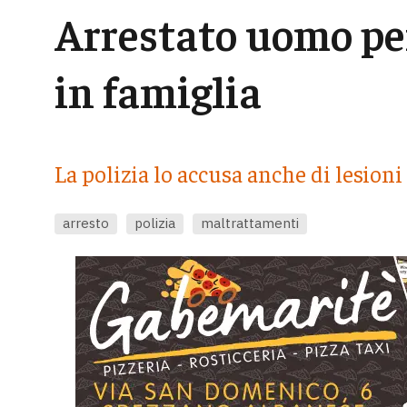
Arrestato uomo pe
in famiglia
La polizia lo accusa anche di lesion
arresto
polizia
maltrattamenti