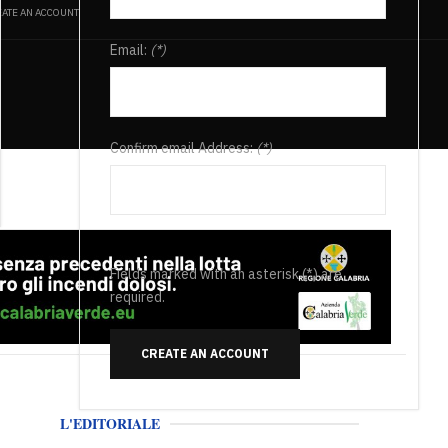
ATE AN ACCOUNT
Email:
(*)
Confirm email Address:
(*)
Fields marked with an asterisk (*) are
required.
CREATE AN ACCOUNT
L'EDITORIALE