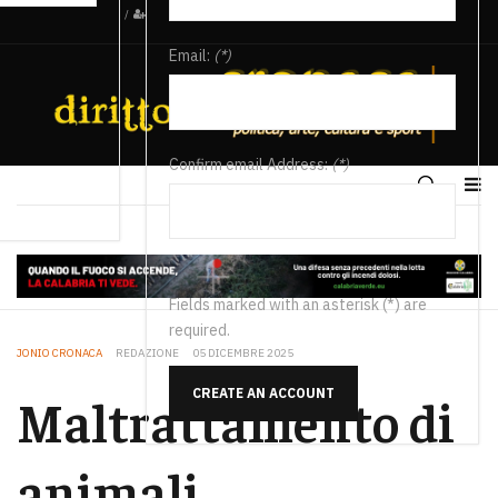
/
Email:
(*)
Confirm email Address:
(*)
Fields marked with an asterisk (*) are
required.
JONIO CRONACA
REDAZIONE
05 DICEMBRE 2025
CREATE AN ACCOUNT
Maltrattamento di
animali,