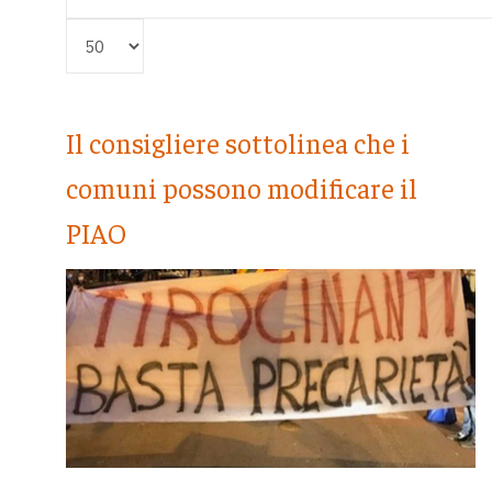
Visualizza #
Il consigliere sottolinea che i
comuni possono modificare il
PIAO