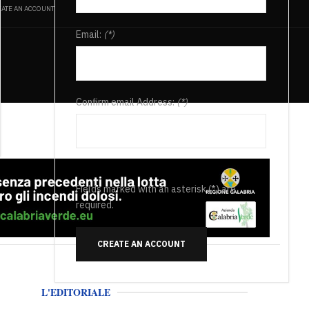
ATE AN ACCOUNT
Email:
(*)
Confirm email Address:
(*)
Fields marked with an asterisk (*) are
required.
CREATE AN ACCOUNT
L'EDITORIALE