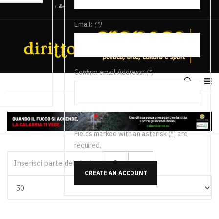
/
Email:
(*)
Confirm email Address:
(*)
Fields marked with an asterisk (*) are
required.
Inserisci parte del titolo
CREATE AN ACCOUNT
Visualizza #