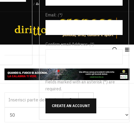
/
Email:
(*)
Confirm email Address:
(*)
Fields marked with an asterisk (*) are
required.
Inserisci parte del titolo
CREATE AN ACCOUNT
Visualizza #