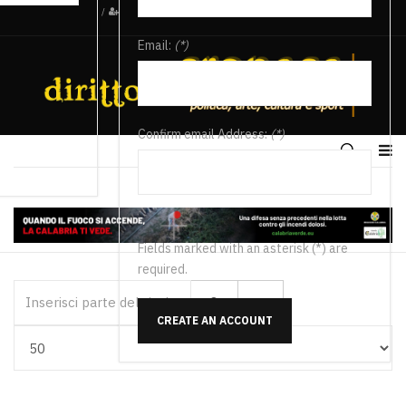
/
Email:
(*)
Confirm email Address:
(*)
Fields marked with an asterisk (*) are
required.
Inserisci parte del titolo
CREATE AN ACCOUNT
Visualizza #