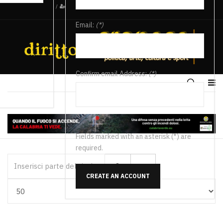
/
Email:
(*)
Confirm email Address:
(*)
Fields marked with an asterisk (*) are
required.
Inserisci parte del titolo
CREATE AN ACCOUNT
Visualizza #