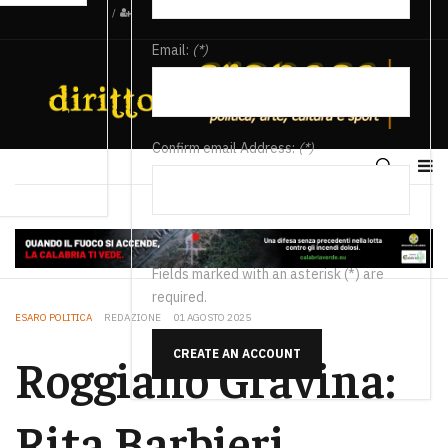
/
Email:
(*)
Confirm email Address:
(*)
Fields marked with an asterisk (*) are
required.
ESARO POLITICA
REDAZIONE
01 AGOSTO 2025
CREATE AN ACCOUNT
Roggiano Gravina:
Rita Barbieri