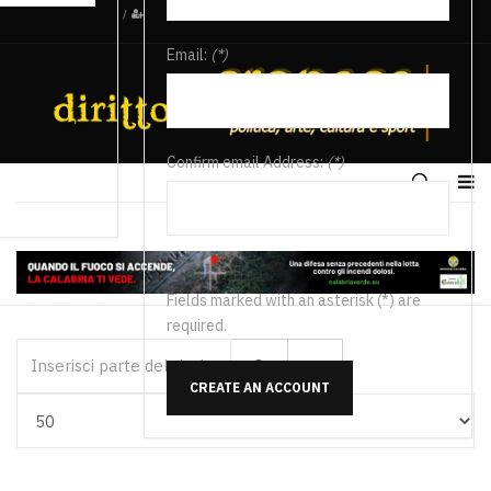
/
Email:
(*)
Confirm email Address:
(*)
Fields marked with an asterisk (*) are
required.
Inserisci parte del titolo
CREATE AN ACCOUNT
Visualizza #