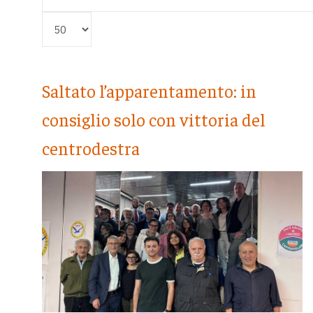
Visualizza #
Saltato l’apparentamento: in
consiglio solo con vittoria del
centrodestra