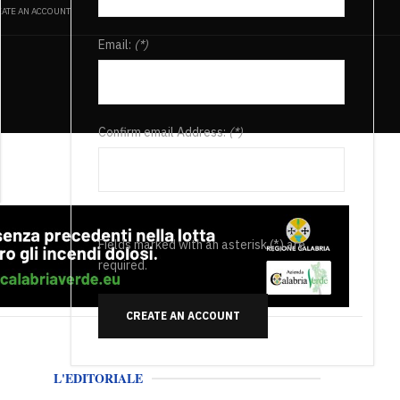
ATE AN ACCOUNT
Email:
(*)
Confirm email Address:
(*)
Fields marked with an asterisk (*) are
required.
CREATE AN ACCOUNT
L'EDITORIALE