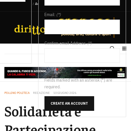
/
Email:
(*)
Confirm email Address:
(*)
Fields marked with an asterisk (*) are
required.
POLLINO POLITICA
REDAZIONE
10 GIUGNO 2026
CREATE AN ACCOUNT
Solidarietà e
Partecipazione