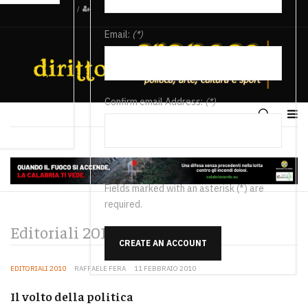
/
Email:
(*)
Confirm email Address:
(*)
Fields marked with an asterisk (*) are
required.
Editoriali 2010
CREATE AN ACCOUNT
EDITORIALI 2010
RAFFAELE FERA
11 FEBBRAIO 2010
Il volto della politica