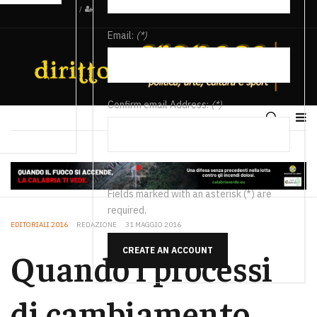
/
Email:
(*)
Confirm email Address:
(*)
Fields marked with an asterisk (*) are
required.
EDITORIALI 2016
REDAZIONE
31 MAGGIO 2016
CREATE AN ACCOUNT
Quando i processi
di cambiamento