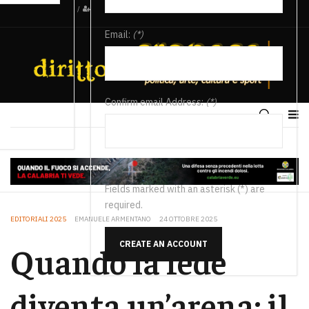
/
Email:
(*)
Confirm email Address:
(*)
Fields marked with an asterisk (*) are
required.
EDITORIALI 2025
EMANUELE ARMENTANO
24 OTTOBRE 2025
CREATE AN ACCOUNT
Quando la fede
diventa un’arena: il