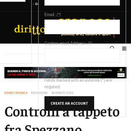
/
Email:
(*)
Confirm email Address:
(*)
Fields marked with an asterisk (*) are
required.
ESARO CRONACA
REDAZIONE
18 MARZO 2025
CREATE AN ACCOUNT
Controlli a tappeto
fra Spezzano