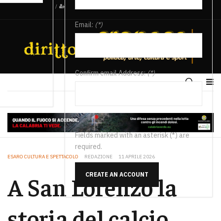
/
Email:
(*)
Confirm email Address:
(*)
Fields marked with an asterisk (*) are
required.
ESARO CULTURA E SPETTACOLO
REDAZIONE
11 APRILE 2026
CREATE AN ACCOUNT
A San Lorenzo la
storia del calcio