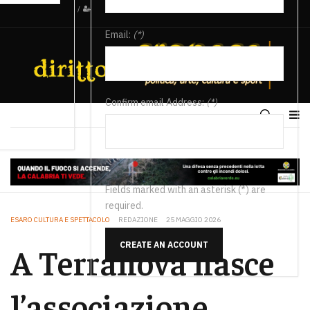
/
Email:
(*)
Confirm email Address:
(*)
Fields marked with an asterisk (*) are
required.
ESARO CULTURA E SPETTACOLO
REDAZIONE
25 MAGGIO 2026
CREATE AN ACCOUNT
A Terranova nasce
l’associazione