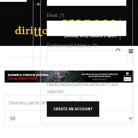
/
Email:
(*)
Confirm email Address:
(*)
Fields marked with an asterisk (*) are
required.
Inserisci parte del titolo
CREATE AN ACCOUNT
Visualizza #