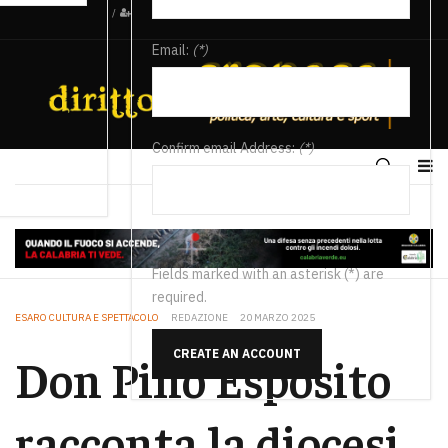
/
Email:
(*)
Confirm email Address:
(*)
Fields marked with an asterisk (*) are
required.
ESARO CULTURA E SPETTACOLO
REDAZIONE
20 MARZO 2025
CREATE AN ACCOUNT
Don Pino Esposito
racconta la diocesi