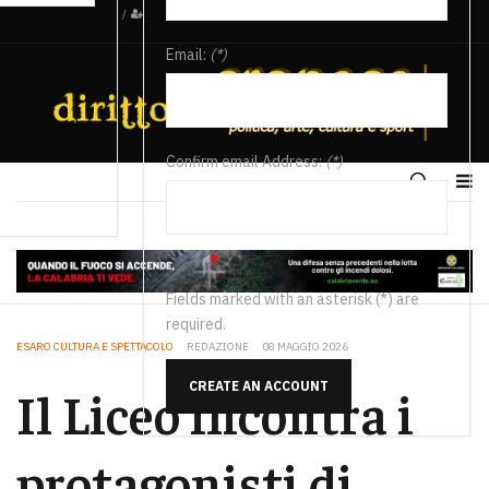
/
Email:
(*)
Confirm email Address:
(*)
Fields marked with an asterisk (*) are
required.
ESARO CULTURA E SPETTACOLO
REDAZIONE
08 MAGGIO 2026
CREATE AN ACCOUNT
Il Liceo incontra i
protagonisti di